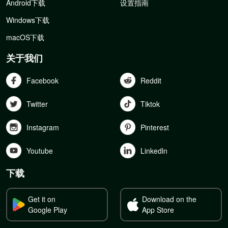
Android下载
设置指南
Windows下载
macOS下载
关于我们
Facebook
Reddit
Twitter
Tiktok
Instagram
Pinterest
Youtube
Linkedln
下载
Get it on
Download on the
Google Play
App Store