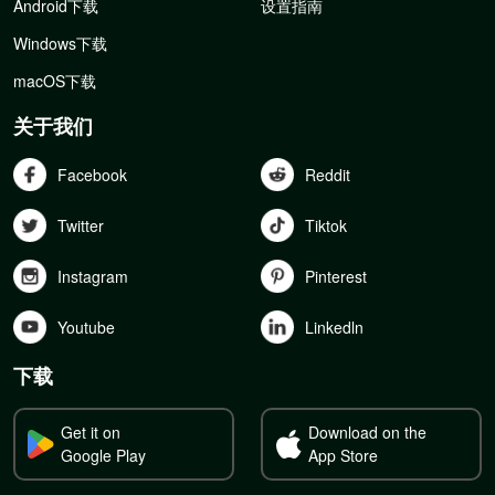
Android下载
设置指南
Windows下载
macOS下载
关于我们
Facebook
Reddit
Twitter
Tiktok
Instagram
Pinterest
Youtube
Linkedln
下载
Get it on
Download on the
Google Play
App Store