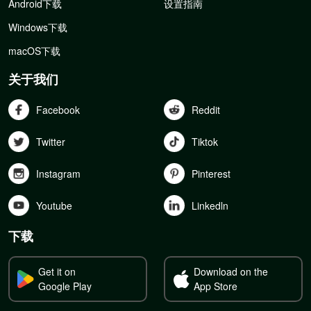
Android下载
设置指南
Windows下载
macOS下载
关于我们
Facebook
Reddit
Twitter
Tiktok
Instagram
Pinterest
Youtube
Linkedln
下载
Get it on
Download on the
Google Play
App Store