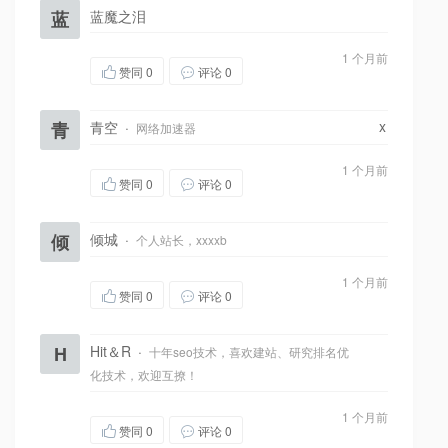
蓝
蓝魔之泪
1 个月前
赞同
0
评论 0
x
青
青空
·
网络加速器
1 个月前
赞同
0
评论 0
倾
倾城
·
个人站长，xxxxb
1 个月前
赞同
0
评论 0
H
Hit＆R
·
十年seo技术，喜欢建站、研究排名优
化技术，欢迎互撩！
1 个月前
赞同
0
评论 0