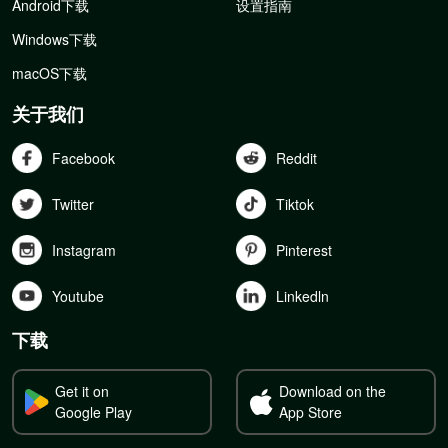
Android下载
设置指南
Windows下载
macOS下载
关于我们
Facebook
Reddit
Twitter
Tiktok
Instagram
Pinterest
Youtube
Linkedln
下载
Get it on
Download on the
Google Play
App Store