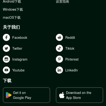
Android下载
设置指南
Windows下载
macOS下载
关于我们
Facebook
Reddit
Twitter
Tiktok
Instagram
Pinterest
Youtube
Linkedln
下载
Get it on
Download on the
Google Play
App Store