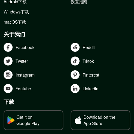
Android下载
设置指南
Windows下载
macOS下载
关于我们
Facebook
Reddit
Twitter
Tiktok
Instagram
Pinterest
Youtube
Linkedln
下载
Get it on
Download on the
Google Play
App Store