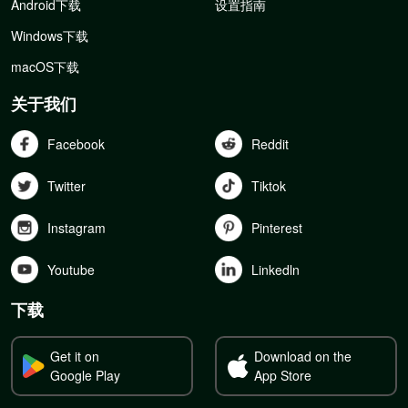
Android下载
设置指南
Windows下载
macOS下载
关于我们
Facebook
Reddit
Twitter
Tiktok
Instagram
Pinterest
Youtube
Linkedln
下载
Get it on
Download on the
Google Play
App Store