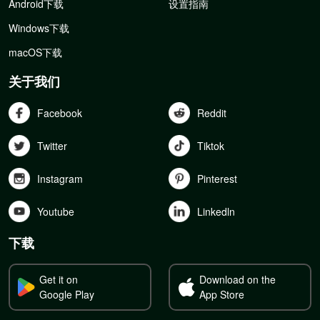
Android下载
设置指南
Windows下载
macOS下载
关于我们
Facebook
Reddit
Twitter
Tiktok
Instagram
Pinterest
Youtube
Linkedln
下载
Get it on
Download on the
Google Play
App Store