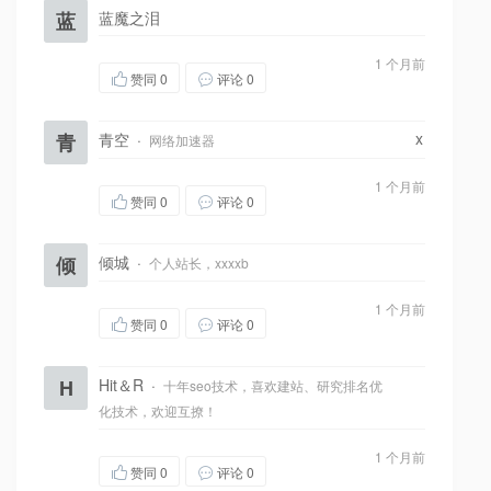
蓝
蓝魔之泪
1 个月前
赞同
0
评论 0
x
青
青空
·
网络加速器
1 个月前
赞同
0
评论 0
倾
倾城
·
个人站长，xxxxb
1 个月前
赞同
0
评论 0
H
Hit＆R
·
十年seo技术，喜欢建站、研究排名优
化技术，欢迎互撩！
1 个月前
赞同
0
评论 0