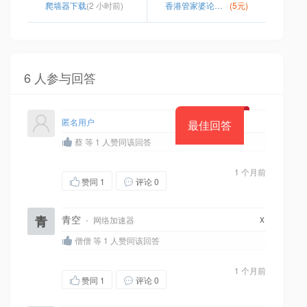
爬墙器下载
(2 小时前)
香港管家婆论坛手机站27735
(5元)
6 人参与回答
匿名用户
最佳回答
蔡 等 1 人赞同该回答
1 个月前
赞同
1
评论 0
x
青
青空
·
网络加速器
僧僧 等 1 人赞同该回答
1 个月前
赞同
1
评论 0