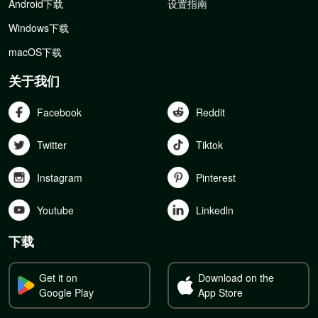
Android下载
设置指南
Windows下载
macOS下载
关于我们
Facebook
Reddit
Twitter
Tiktok
Instagram
Pinterest
Youtube
Linkedln
下载
Get it on
Download on the
Google Play
App Store