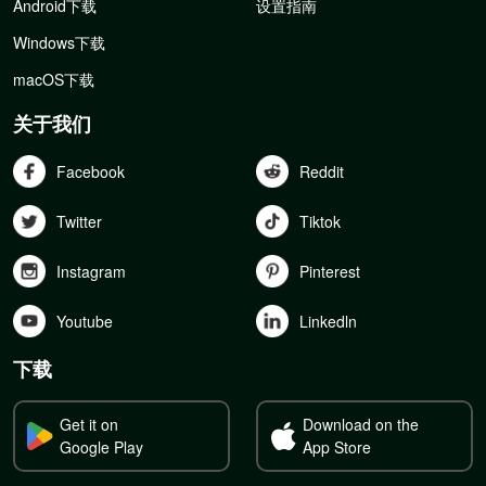
Android下载
设置指南
Windows下载
macOS下载
关于我们
Facebook
Reddit
Twitter
Tiktok
Instagram
Pinterest
Youtube
Linkedln
下载
Get it on
Download on the
Google Play
App Store