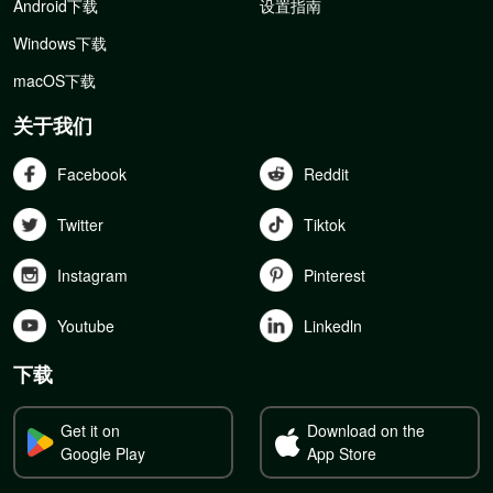
Android下载
设置指南
Windows下载
macOS下载
关于我们
Facebook
Reddit
Twitter
Tiktok
Instagram
Pinterest
Youtube
Linkedln
下载
Get it on
Download on the
Google Play
App Store